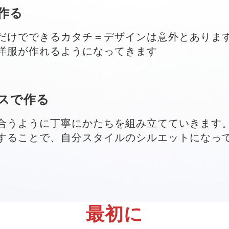
作る
だけでできるカタチ＝デザインは意外とありま
洋服が作れるようになってきます
スで作る
合うように丁寧にかたちを組み立てていきます
することで、自分スタイルのシルエットになっ
最初に