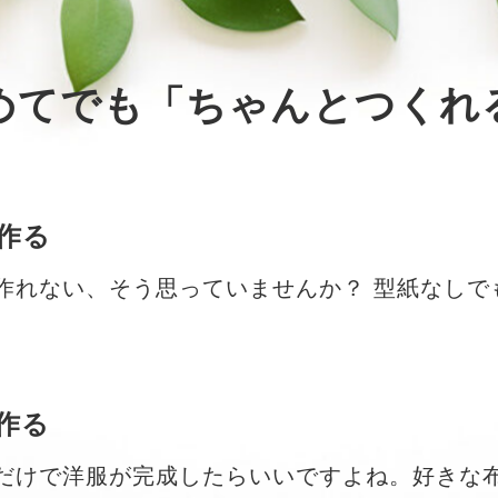
めてでも「ちゃんとつくれ
作る
作れない、そう思っていませんか？ 型紙なしで
作る
だけで洋服が完成したらいいですよね。好きな