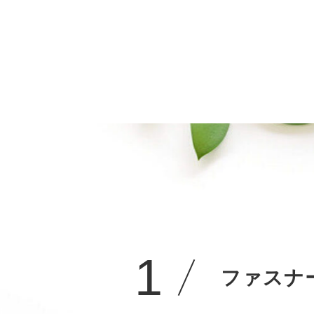
1
ファスナ