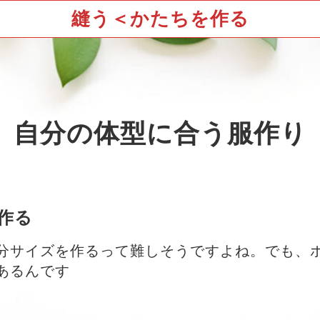
縫う＜かたちを作る
自分の体型に合う服作り
作る
分サイズを作るって難しそうですよね。でも、
あるんです