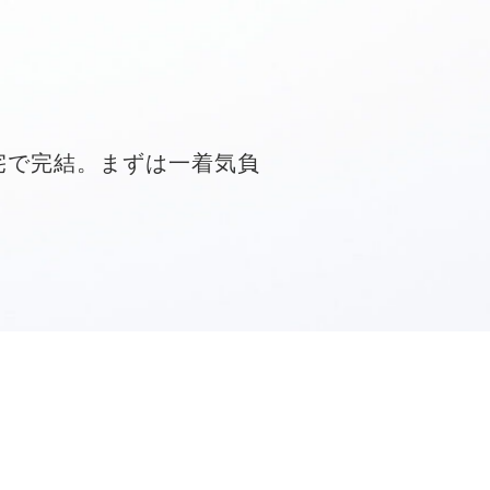
宅で完結。まずは一着気負