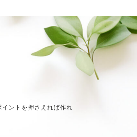
ポイントを押さえれば作れ