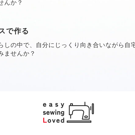
せんか？
スで作る
らしの中で、自分にじっくり向き合いながら自
みませんか？